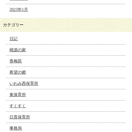
2023年1月
カテゴリー
日記
桃源の家
香梅苑
希望の郷
いわみ西保育所
東保育所
すくすく
日貫保育所
事務局