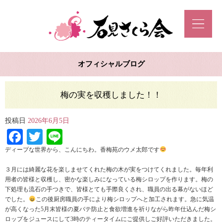
オフィシャルブログ
梅の実を収穫しました！！
投稿日
2026年6月5日
Facebook
Twitter
Line
ディープな世界から、こんにちわ。香梅苑のウメ太郎です
３月には綺麗な花を楽しませてくれた梅の木が実をつけてくれました。毎年利
用者の皆様と収穫し、密かな楽しみになっている梅シロップを作ります。梅の
下処理も流石の手つきで、皆様とても手際良くされ、職員の出る幕がないほど
でした。
この後厨房職員の手により梅シロップへと加工されます。急に気温
が高くなった5月末皆様の夏バテ防止と食欲増進を祈りながら昨年仕込んだ梅シ
ロップをジュースにして3時のティータイムにご提供しご好評いただきました。