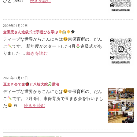
ひとつ&#x ...
続きを読む
2026年04月20日
全園児さん進級式で手遊びを学ぶ
ディープな世界からこんにちは
東保育所の、だん
ご
です。 新年度がスタートした4月
進級式があ
りました ...
続きを読む
2026年02月13日
豆まき会で鬼
と八岐大蛇
退治
ディープな世界からこんにちは
東保育所の、だん
ご
です。 2月3日、東保育所で豆まき会を行いまし
た
豆 ...
続きを読む