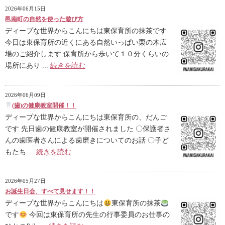
2026年06月15日
邑南町の自然を使った遊び方
ディープな世界からこんにちは東保育所の抹茶です
今日は東保育所の近くにある自然いっぱい栗の木広
場のご紹介します 保育所から歩いて１０分くらいの
場所にあり ...
続きを読む
2026年06月09日
(歯)の健康教室開催！！
ディープな世界からこんにちは東保育所の、だんご
です 先日歯の健康教室が開催されました 〇保護者さ
んの歯医者さんによる歯磨きについてのお話 〇子ど
もたち ...
続きを読む
2026年05月27日
お誕生日会、すべて見せます！！
ディープな世界からこんにちは
東保育所の抹茶
です
今回は東保育所の先生の行事委員のお仕事の