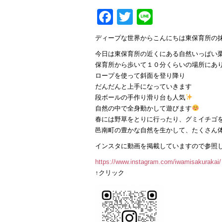
Facebook
Twitter
Line
ディープな世界からこんにちは東保育所の
今日は東保育所の近くにある自然いっぱい
保育所から歩いて１０分くらいの場所にあ
ロープを使って斜面を登り降り
だんだんと上手になっていきます
段ボールの手作り滑り台も人気
自然の中で全身動かして遊びます
春には野草をとりに行ったり、グミイチゴ
邑南町の豊かな自然を生かして、たくさん
インスタに動画を掲載していますので参照
https://www.instagram.com/iwamisakurakai/
↑クリック