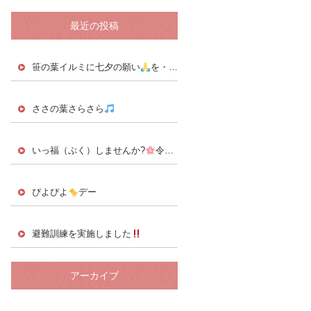
最近の投稿
笹の葉イルミに七夕の願い
を・・・
ささの葉さらさら
いっ福（ぷく）しませんか?
令和8年6月号
ぴよぴよ
デー
避難訓練を実施しました
アーカイブ