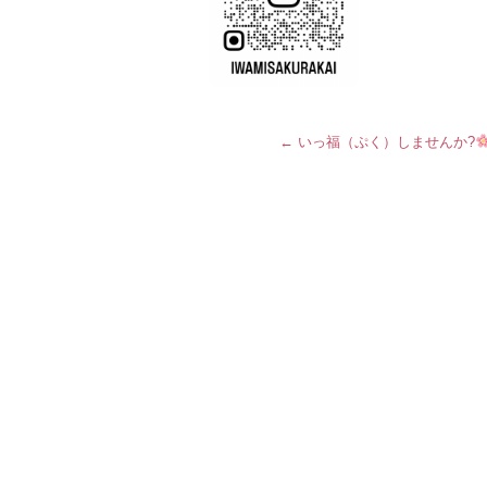
←
いっ福（ぷく）しませんか?