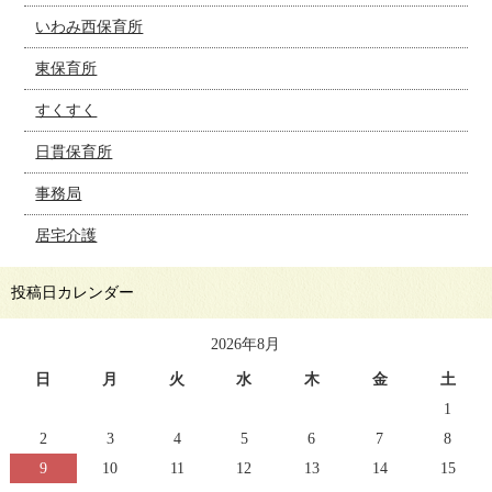
いわみ西保育所
東保育所
すくすく
日貫保育所
事務局
居宅介護
投稿日カレンダー
2026年8月
日
月
火
水
木
金
土
1
2
3
4
5
6
7
8
9
10
11
12
13
14
15