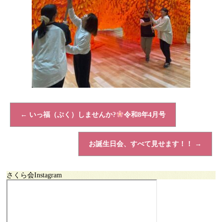
←
いっ福（ぷく）しませんか?
令和8年4月号
お誕生日会、すべて見せます！！
→
さくら会Instagram