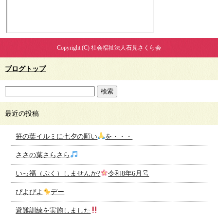
Copyright (C) 社会福祉法人石見さくら会
ブログトップ
最近の投稿
笹の葉イルミに七夕の願い
を・・・
ささの葉さらさら
いっ福（ぷく）しませんか?
令和8年6月号
ぴよぴよ
デー
避難訓練を実施しました