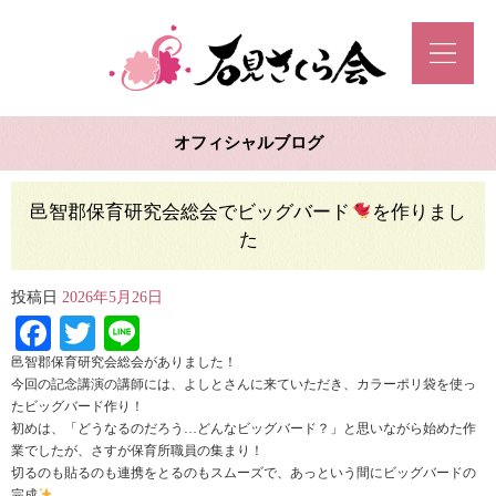
オフィシャルブログ
邑智郡保育研究会総会でビッグバード
を作りまし
た
投稿日
2026年5月26日
Facebook
Twitter
Line
邑智郡保育研究会総会がありました！
今回の記念講演の講師には、よしとさんに来ていただき、カラーポリ袋を使っ
たビッグバード作り！
初めは、「どうなるのだろう…どんなビッグバード？」と思いながら始めた作
業でしたが、さすが保育所職員の集まり！
切るのも貼るのも連携をとるのもスムーズで、あっという間にビッグバードの
完成