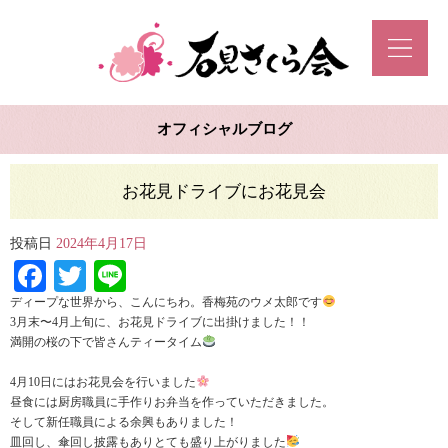
オフィシャルブログ
お花見ドライブにお花見会
投稿日
2024年4月17日
Facebook
Twitter
Line
ディープな世界から、こんにちわ。香梅苑のウメ太郎です
3月末〜4月上旬に、お花見ドライブに出掛けました！！
満開の桜の下で皆さんティータイム
4月10日にはお花見会を行いました
昼食には厨房職員に手作りお弁当を作っていただきました。
そして新任職員による余興もありました！
皿回し、傘回し披露もありとても盛り上がりました